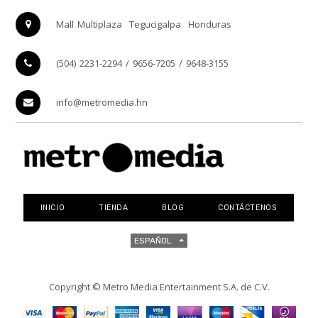
Mall Multiplaza
Tegucigalpa
Honduras
(504) 2231-2294 / 9656-7205 / 9648-3155
info@metromedia.hn
INICIO
TIENDA
BLOG
CONTÁCTENOS
ESPAÑOL
Copyright ©
Metro Media Entertainment S.A. de C.V.