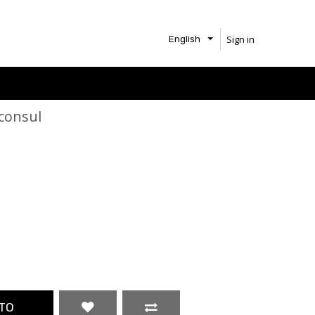
Sign in
English
 consul
TO