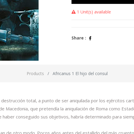
1 Unit(s) available
Share :
Products
Africanus 1 El hijo del consul
 la destrucción total, a punto de ser aniquilada por los ejércitos
o V de Macedonia, que pretendía la aniquilación de Roma como Esta
de haber conseguido sus objetivos, habría determinado para siemp
eran de otro modo. Pocos años antes del estallido del más cruento