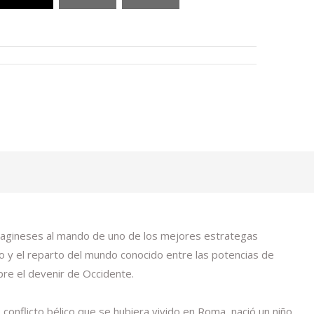
 cartagineses al mando de uno de los mejores estrategas
do y el reparto del mundo conocido entre las potencias de
re el devenir de Occidente.
 conflicto bélico que se hubiera vivido en Roma, nació un niño