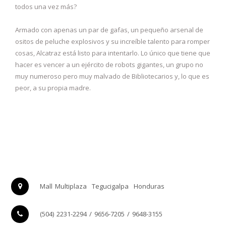
todos una vez más?
Armado con apenas un par de gafas, un pequeño arsenal de
ositos de peluche explosivos y su increíble talento para romper
cosas, Alcatraz está listo para intentarlo. Lo único que tiene que
hacer es vencer a un ejército de robots gigantes, un grupo no
muy numeroso pero muy malvado de Bibliotecarios y, lo que es
peor, a su propia madre.
Mall Multiplaza
Tegucigalpa
Honduras
(504) 2231-2294 / 9656-7205 / 9648-3155