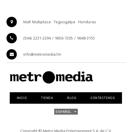
Mall Multiplaza
Tegucigalpa
Honduras
(504) 2231-2294 / 9656-7205 / 9648-3155
info@metromedia.hn
INICIO
TIENDA
BLOG
CONTÁCTENOS
ESPAÑOL
Copyright ©
Metro Media Entertainment S.A. de C.V.