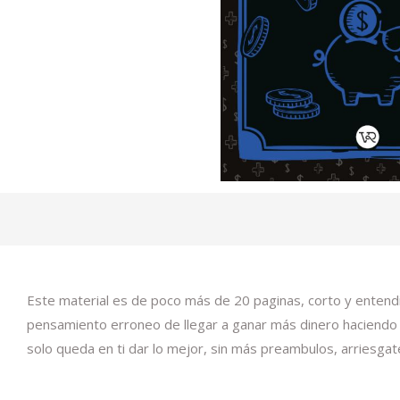
Este material es de poco más de 20 paginas, corto y entendibl
pensamiento erroneo de llegar a ganar más dinero haciendo 
solo queda en ti dar lo mejor, sin más preambulos, arriesgate