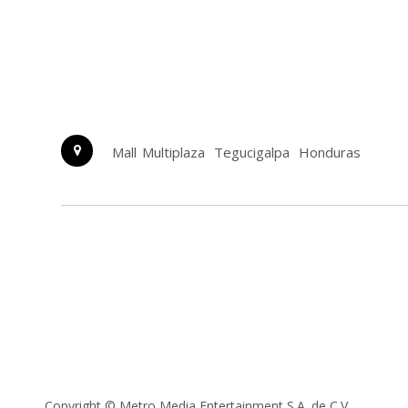
Mall Multiplaza
Tegucigalpa
Honduras
Copyright ©
Metro Media Entertainment S.A. de C.V.