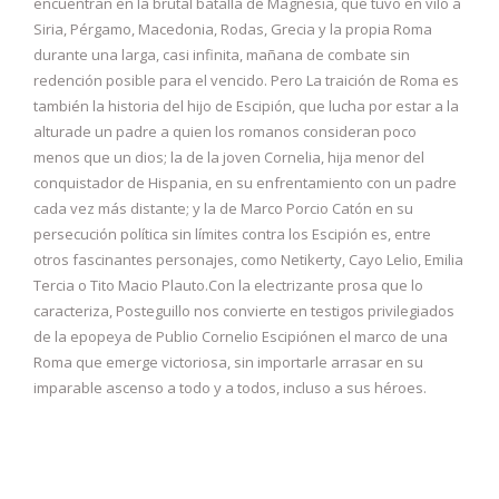
encuentran en la brutal batalla de Magnesia, que tuvo en vilo a
Siria, Pérgamo, Macedonia, Rodas, Grecia y la propia Roma
durante una larga, casi infinita, mañana de combate sin
redención posible para el vencido. Pero La traición de Roma es
también la historia del hijo de Escipión, que lucha por estar a la
alturade un padre a quien los romanos consideran poco
menos que un dios; la de la joven Cornelia, hija menor del
conquistador de Hispania, en su enfrentamiento con un padre
cada vez más distante; y la de Marco Porcio Catón en su
persecución política sin límites contra los Escipión es, entre
otros fascinantes personajes, como Netikerty, Cayo Lelio, Emilia
Tercia o Tito Macio Plauto.Con la electrizante prosa que lo
caracteriza, Posteguillo nos convierte en testigos privilegiados
de la epopeya de Publio Cornelio Escipiónen el marco de una
Roma que emerge victoriosa, sin importarle arrasar en su
imparable ascenso a todo y a todos, incluso a sus héroes.