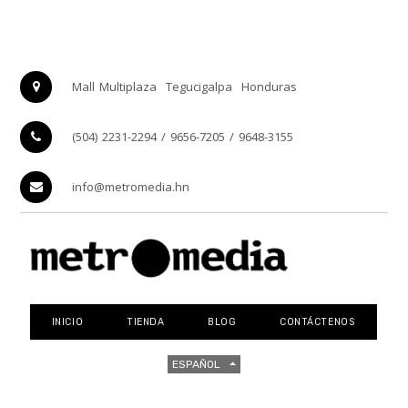
Mall Multiplaza
Tegucigalpa
Honduras
(504) 2231-2294 / 9656-7205 / 9648-3155
info@metromedia.hn
INICIO
TIENDA
BLOG
CONTÁCTENOS
ESPAÑOL