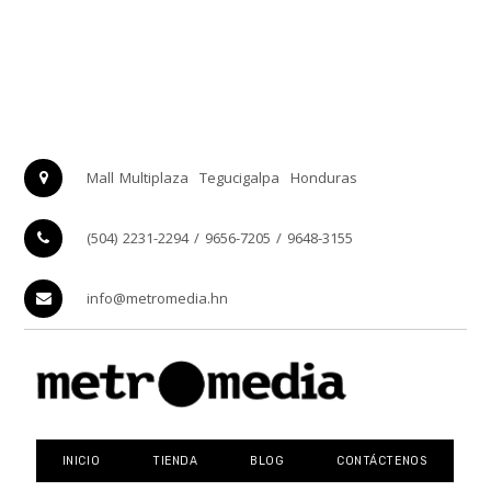
Mall Multiplaza
Tegucigalpa
Honduras
(504) 2231-2294 / 9656-7205 / 9648-3155
info@metromedia.hn
INICIO
TIENDA
BLOG
CONTÁCTENOS