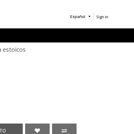
Sign in
Español
a estoicos
TO