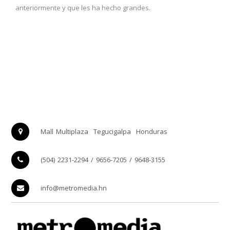
anteriormente y que les ha hecho grandes.
Mall Multiplaza
Tegucigalpa
Honduras
(504) 2231-2294 / 9656-7205 / 9648-3155
info@metromedia.hn