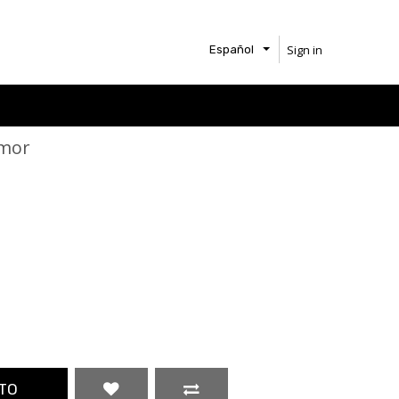
Sign in
Español
amor
TO