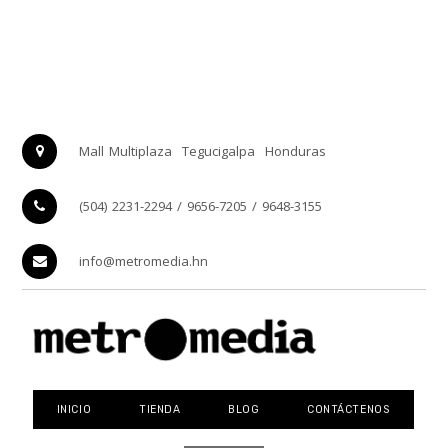
Mall Multiplaza
Tegucigalpa
Honduras
(504) 2231-2294 / 9656-7205 / 9648-3155
info@metromedia.hn
INICIO
TIENDA
BLOG
CONTÁCTENOS