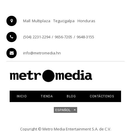
Mall Multiplaza
Tegucigalpa
Honduras
(504) 2231-2294 / 9656-7205 / 9648-3155
info@metromedia.hn
INICIO
TIENDA
BLOG
CONTÁCTENOS
ESPAÑOL
Copyright ©
Metro Media Entertainment S.A. de C.V.