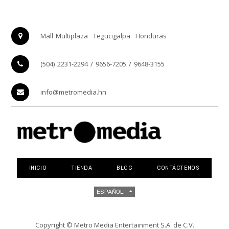
Mall Multiplaza
Tegucigalpa
Honduras
(504) 2231-2294 / 9656-7205 / 9648-3155
info@metromedia.hn
INICIO
TIENDA
BLOG
CONTÁCTENOS
ESPAÑOL
Copyright ©
Metro Media Entertainment S.A. de C.V.