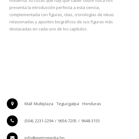
moderna. 50 cosas que hay que saber sobre física nos
presenta la introducción perfecta a esta ciencia,
complementada con figuras, citas, cronologías de ideas
relacionadas y apuntes biográficos de sus figuras más
destacadas en cada uno de los capítulos.
Mall Multiplaza
Tegucigalpa
Honduras
(504) 2231-2294 / 9656-7205 / 9648-3155
info@metromedia.hn