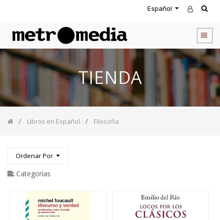
Español
CATEGORIA
DE
PRODUCTOS
Todos
TIENDA
los
productos
Novedades
Agendas
Libros en Español
Filosofia
Accesorios
Descuentos
Entretenimiento
Ordenar Por
&
Rompecabezas
Categorías
Biblias
Calendarios
Coffee
Table